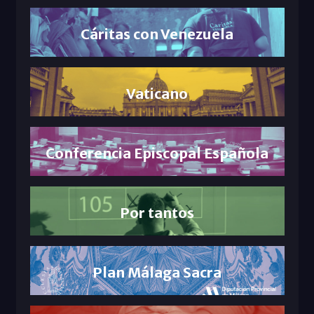
Cáritas con Venezuela
Vaticano
Conferencia Episcopal Española
Por tantos
Plan Málaga Sacra