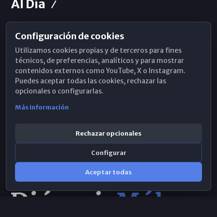
Al Día
Configuración de cookies
Horarios de Misa
Utilizamos cookies propias y de terceros para fines
Hemeroteca
técnicos, de preferencias, analíticos y para mostrar
contenidos externos como YouTube, X o Instagram.
WhatsApp
Puedes aceptar todas las cookies, rechazar las
opcionales o configurarlas.
Más información
Rechazar opcionales
Configurar
Aceptar todas
Consulta IA
×