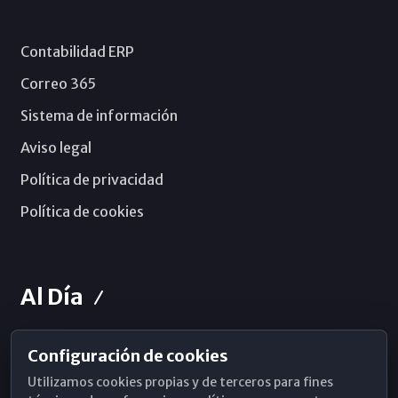
Contabilidad ERP
Correo 365
Sistema de información
Aviso legal
Política de privacidad
Política de cookies
Al Día
Configuración de cookies
Horarios de Misa
Utilizamos cookies propias y de terceros para fines
Hemeroteca