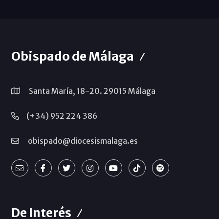
Obispado de Málaga
Santa María, 18-20. 29015 Málaga
(+34) 952 224 386
obispado@diocesismalaga.es
De Interés