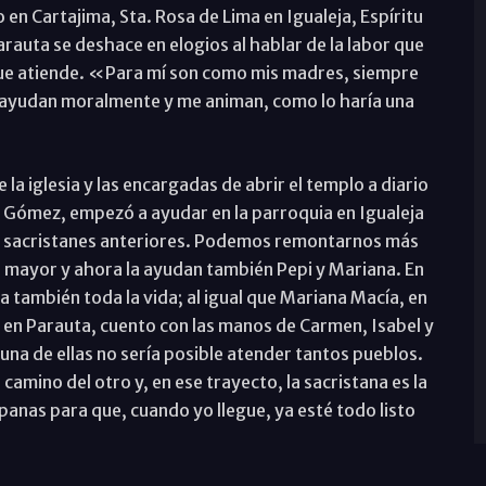
en Cartajima, Sta. Rosa de Lima en Igualeja, Espíritu
auta se deshace en elogios al hablar de la labor que
 que atiende. «Para mí son como mis madres, siempre
e ayudan moralmente y me animan, como lo haría una
e la iglesia y las encargadas de abrir el templo a diario
 Gómez, empezó a ayudar en la parroquia en Igualeja
os sacristanes anteriores. Podemos remontarnos más
 es mayor y ahora la ayudan también Pepi y Mariana. En
a también toda la vida; al igual que Mariana Macía, en
 en Parauta, cuento con las manos de Carmen, Isabel y
una de ellas no sería posible atender tantos pueblos.
camino del otro y, en ese trayecto, la sacristana es la
anas para que, cuando yo llegue, ya esté todo listo