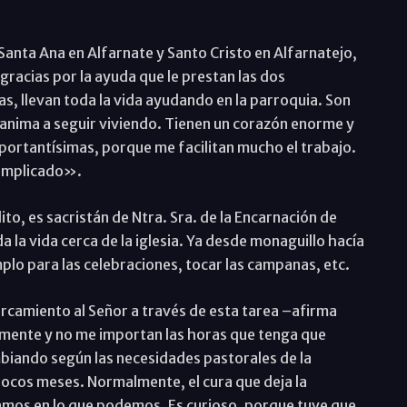
Santa Ana en Alfarnate y Santo Cristo en Alfarnatejo,
gracias por la ayuda que le prestan las dos
s, llevan toda la vida ayudando en la parroquia. Son
s anima a seguir viviendo. Tienen un corazón enorme y
mportantísimas, porque me facilitan mucho el trabajo.
complicado».
o, es sacristán de Ntra. Sra. de la Encarnación de
 la vida cerca de la iglesia. Ya desde monaguillo hacía
mplo para las celebraciones, tocar las campanas, etc.
ercamiento al Señor a través de esta tarea –afirma
amente y no me importan las horas que tenga que
biando según las necesidades pastorales de la
 pocos meses. Normalmente, el cura que deja la
amos en lo que podemos. Es curioso, porque tuve que