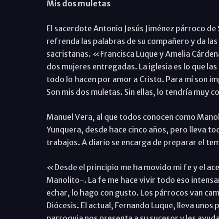
Mis dos muletas
El sacerdote Antonio Jesús Jiménez párroco de 
refrenda las palabras de su compañero y da las 
sacristanas. «Francisca Luque y Amelia Cárdena
dos mujeres entregadas. La iglesia es lo que la
todo lo hacen por amor a Cristo. Para mí son i
Son mis dos muletas. Sin ellas, lo tendría muy 
Manuel Vera, al que todos conocen como Manolit
Yunquera, desde hace cinco años, pero lleva toda
trabajos. A diario se encarga de preparar el te
«Desde el principio me ha movido mi fe y el ac
Manolito-. La fe me hace vivir todo eso intens
echar, lo hago con gusto. Los párrocos van cam
Diócesis. El actual, Fernando Luque, lleva unos
parroquia nos presenta a su sucesor y les ayud