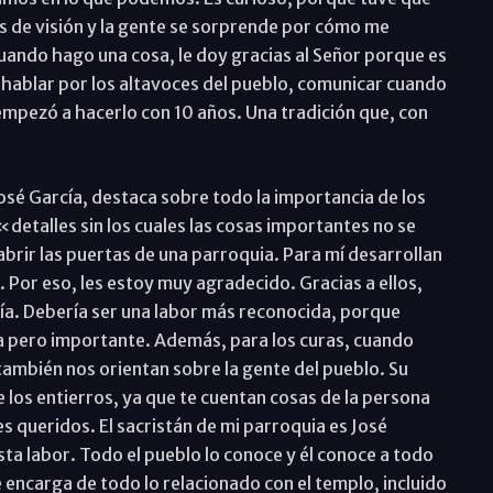
s de visión y la gente se sorprende por cómo me
uando hago una cosa, le doy gracias al Señor porque es
 hablar por los altavoces del pueblo, comunicar cuando
empezó a hacerlo con 10 años. Una tradición que, con
osé García, destaca sobre todo la importancia de los
«detalles sin los cuales las cosas importantes no se
brir las puertas de una parroquia. Para mí desarrollan
 Por eso, les estoy muy agradecido. Gracias a ellos,
día. Debería ser una labor más reconocida, porque
 pero importante. Además, para los curas, cuando
ambién nos orientan sobre la gente del pueblo. Su
 los entierros, ya que te cuentan cosas de la persona
res queridos. El sacristán de mi parroquia es José
sta labor. Todo el pueblo lo conoce y él conoce a todo
e encarga de todo lo relacionado con el templo, incluido