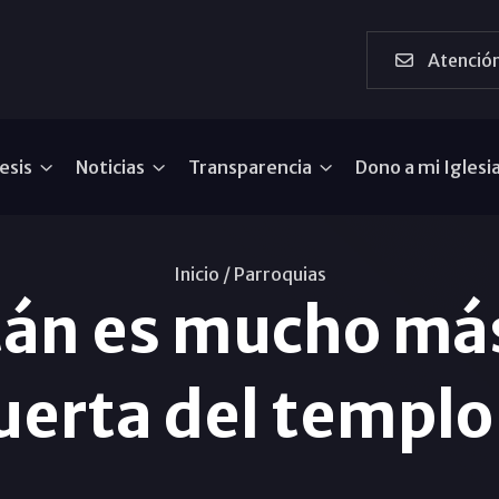
Atención
esis
Noticias
Transparencia
Dono a mi Iglesi
Inicio /
Parroquias
án es mucho más
uerta del templ