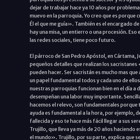
dejar de trabajar hace ya 10 años por problema
muevo en la parroquia. Yo creo que es porque c
Él el que me guía». También es el encargado de
hay una misa, un entierro o una procesión. Eso 
las redes sociales, tiene poco futuro.
El párroco de San Pedro Apóstol, en Cártama, J
pequeños detalles que realizan los sacristanes 
pueden hacer. Ser sacristán es mucho mas que a
un papel fundamental todos y cada uno de ellos.
nuestras parroquias funcionan bien en el día a 
desempeñan una labor muy importante. Sencilla
hacemos el relevo, son fundamentales porque t
ayuda es fundamental a la hora, por ejemplo, de
fallecida y eso te hace más fácil llegar a sus se
Trujillo, que lleva ya más de 20 años haciendo e
el mundo». Trujillo, por su parte, explica que s