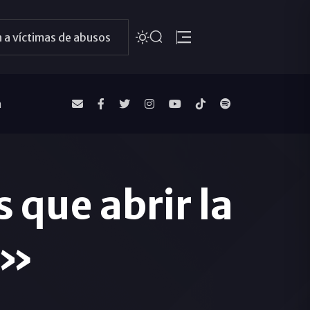
 a víctimas de abusos
a
 que abrir la
o»