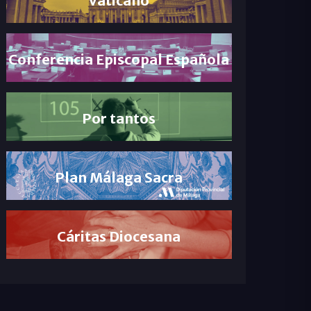
Conferencia Episcopal Española
Por tantos
Plan Málaga Sacra
Cáritas Diocesana