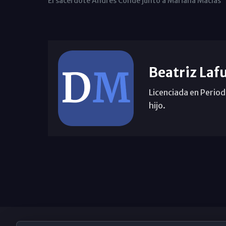
El sacerdote Andrés Conde junto a Mariana Macías
Beatriz Laf
Licenciada en Period
hijo.