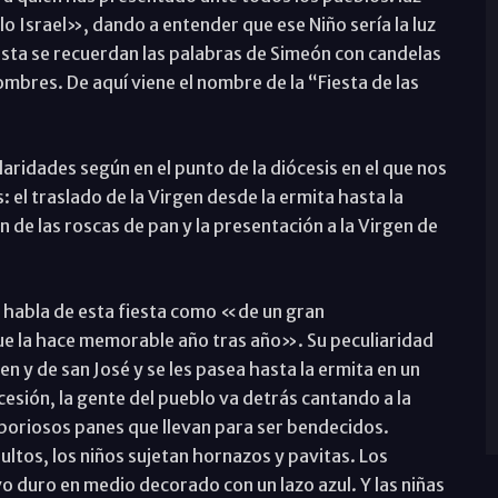
lo Israel», dando a entender que ese Niño sería la luz
fiesta se recuerdan las palabras de Simeón con candelas
mbres. De aquí viene el nombre de la “Fiesta de las
ularidades según en el punto de la diócesis en el que nos
l traslado de la Virgen desde la ermita hasta la
ón de las roscas de pan y la presentación a la Virgen de
, habla de esta fiesta como «de un gran
que la hace memorable año tras año». Su peculiaridad
gen y de san José y se les pasea hasta la ermita en un
cesión, la gente del pueblo va detrás cantando a la
aboriosos panes que llevan para ser bendecidos.
ltos, los niños sujetan hornazos y pavitas. Los
duro en medio decorado con un lazo azul. Y las niñas