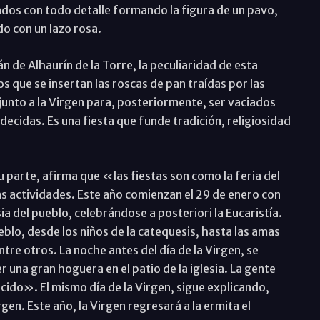
ados con todo detalle formando la figura de un pavo,
o con un lazo rosa.
 de Alhaurín de la Torre, la peculiaridad de esta
os que se insertan las roscas de pan traídas por las
junto a la Virgen para, posteriormente, ser vaciados
decidas. Es una fiesta que funde tradición, religiosidad
 parte, afirma que «las fiestas son como la feria del
as actividades. Este año comienzan el 29 de enero con
sia del pueblo, celebrándose a posteriori la Eucaristía.
eblo, desde los niños de la catequesis, hasta las amas
tre otros. La noche antes del día de la Virgen, se
 una gran hoguera en el patio de la iglesia. La gente
cido». El mismo día de la Virgen, sigue explicando,
rgen. Este año, la Virgen regresará a la ermita el