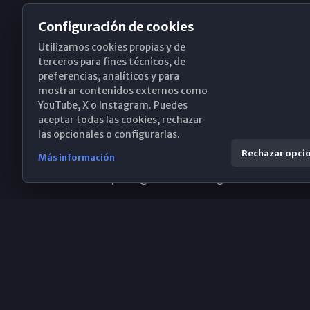
Configuración de cookies
Utilizamos cookies propias y de
Obispado de Málaga
terceros para fines técnicos, de
preferencias, analíticos y para
mostrar contenidos externos como
YouTube, X o Instagram. Puedes
Santa María, 18-20. 29015 Málaga
aceptar todas las cookies, rechazar
las opcionales o configurarlas.
(+34) 952 224 386
Rechazar opci
Más información
obispado@diocesismalaga.es