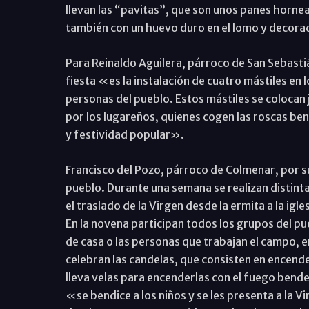
llevan las “pavitas”, que son unos panes horne
también con un huevo duro en el lomo y decorad
Para Reinaldo Aguilera, párroco de San Sebastián
fiesta «es la instalación de cuatro mástiles en l
personas del pueblo. Estos mástiles se colocan 
por los lugareños, quienes cogen las roscas ben
y festividad popular».
Francisco del Pozo, párroco de Colmenar, por su
pueblo. Durante una semana se realizan distint
el traslado de la Virgen desde la ermita a la igle
En la novena participan todos los grupos del pu
de casa o las personas que trabajan el campo, en
celebran las candelas, que consisten en encender
lleva velas para encenderlas con el fuego bende
«se bendice a los niños y se les presenta a la Vi