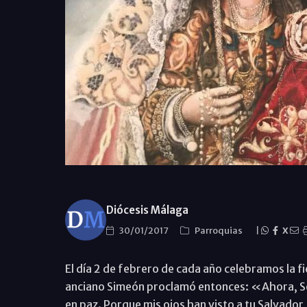
Diócesis Málaga
30/01/2017
Parroquias
|
X
El día 2 de febrero de cada año celebramos la fi
anciano Simeón proclamó entonces: «Ahora, Señ
en paz. Porque mis ojos han visto a tu Salvador