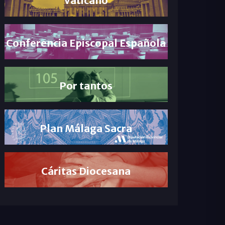
Conferencia Episcopal Española
Por tantos
Plan Málaga Sacra
Cáritas Diocesana