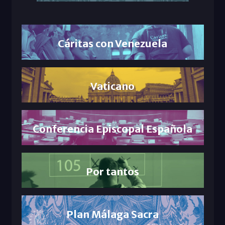
Cáritas con Venezuela
Vaticano
Conferencia Episcopal Española
Por tantos
Plan Málaga Sacra