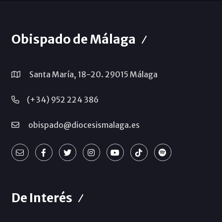
Obispado de Málaga
Santa María, 18-20. 29015 Málaga
(+34) 952 224 386
obispado@diocesismalaga.es
De Interés