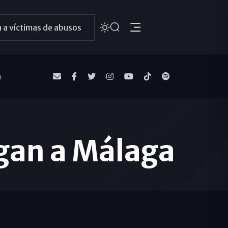
 a víctimas de abusos
a
egan a Málaga