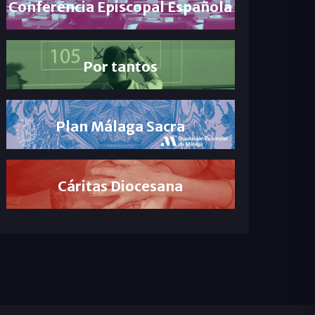
Conferencia Episcopal Española
Por tantos
Plan Málaga Sacra
Cáritas Diocesana