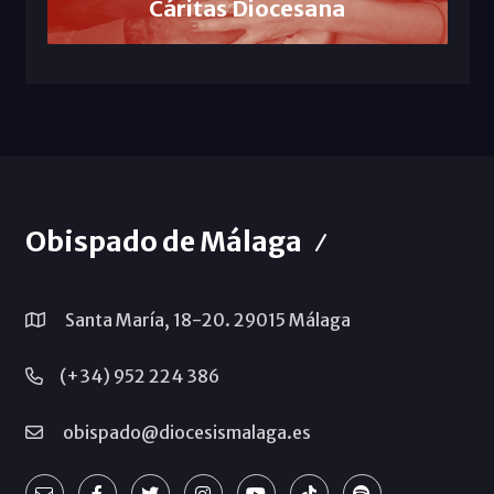
Cáritas Diocesana
Obispado de Málaga
Santa María, 18-20. 29015 Málaga
(+34) 952 224 386
obispado@diocesismalaga.es