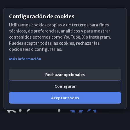
Configuración de cookies
Horarios de Misa
Utilizamos cookies propias y de terceros para fines
Hemeroteca
técnicos, de preferencias, analíticos y para mostrar
contenidos externos como YouTube, X o Instagram.
WhatsApp
Puedes aceptar todas las cookies, rechazar las
opcionales o configurarlas.
Más información
Rechazar opcionales
Configurar
Aceptar todas
Consulta IA
×