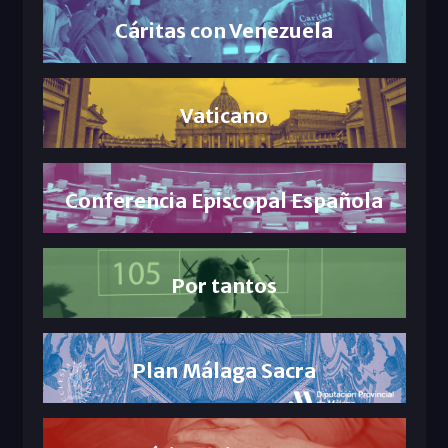
Cáritas con Venezuela
Vaticano
Conferencia Episcopal Española
Por tantos
Plan Málaga Sacra