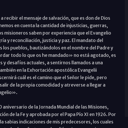
a recibir el mensaje de salvación, que es don de Dios
nemos en cuenta la cantidad de injusticias, guerras,
os misioneros saben por experiencia que el Evangelio
ía y reconciliación, justicia y paz. El mandato del
s los pueblos, bautizándolos en el nombre del Padre y
guardar todo lo que os he mandado» no está agotado, es
 y desafíos actuales, a sentirnos llamados a una
mbién en la Exhortación apostólica Evangelii
rnirá cuál es el camino que el Señor le pide, pero
alir de la propia comodidad y atreverse a llegar a
angelio».
0 aniversario de la Jornada Mundial de las Misiones,
ión de la Fe y aprobada por el Papa Pío XI en 1926. Por
la sabias indicaciones de mis predecesores, los cuales