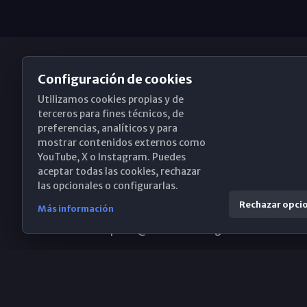
Configuración de cookies
Utilizamos cookies propias y de
Obispado de Málaga
terceros para fines técnicos, de
preferencias, analíticos y para
mostrar contenidos externos como
YouTube, X o Instagram. Puedes
Santa María, 18-20. 29015 Málaga
aceptar todas las cookies, rechazar
las opcionales o configurarlas.
(+34) 952 224 386
Rechazar opci
Más información
obispado@diocesismalaga.es