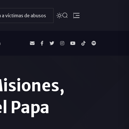
 a víctimas de abusos
a
isiones,
el Papa