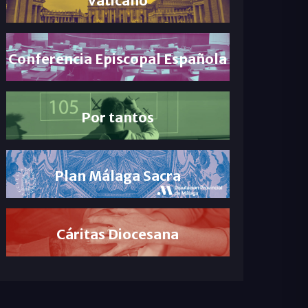
Conferencia Episcopal Española
Por tantos
Plan Málaga Sacra
Cáritas Diocesana