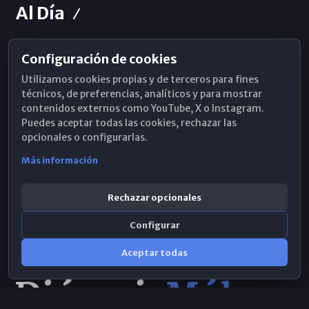
Al Día
Configuración de cookies
Horarios de Misa
Utilizamos cookies propias y de terceros para fines
Hemeroteca
técnicos, de preferencias, analíticos y para mostrar
contenidos externos como YouTube, X o Instagram.
WhatsApp
Puedes aceptar todas las cookies, rechazar las
opcionales o configurarlas.
Más información
Rechazar opcionales
Configurar
Aceptar todas