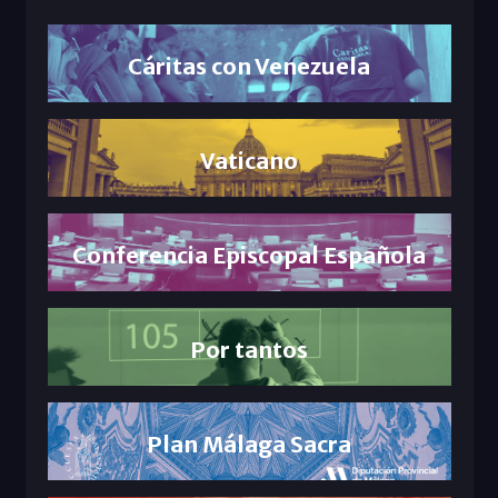
Cáritas con Venezuela
Vaticano
Conferencia Episcopal Española
Por tantos
Plan Málaga Sacra