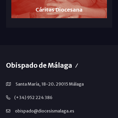
Cáritas Diocesana
Obispado de Málaga
Santa María, 18-20. 29015 Málaga
(+34) 952 224 386
obispado@diocesismalaga.es