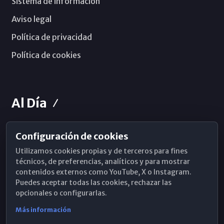
Sistema de información
Aviso legal
Política de privacidad
Política de cookies
Al Día
Configuración de cookies
Horarios de Misa
Utilizamos cookies propias y de terceros para fines
Hemeroteca
técnicos, de preferencias, analíticos y para mostrar
contenidos externos como YouTube, X o Instagram.
WhatsApp
Puedes aceptar todas las cookies, rechazar las
opcionales o configurarlas.
Más información