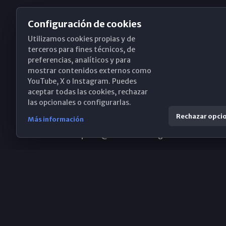
Configuración de cookies
Utilizamos cookies propias y de
Obispado de Málaga
terceros para fines técnicos, de
preferencias, analíticos y para
mostrar contenidos externos como
YouTube, X o Instagram. Puedes
Santa María, 18-20. 29015 Málaga
aceptar todas las cookies, rechazar
las opcionales o configurarlas.
(+34) 952 224 386
Rechazar opci
Más información
obispado@diocesismalaga.es