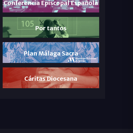
Conferencia Episcopal Española
Por tantos
Plan Málaga Sacra
Cáritas Diocesana