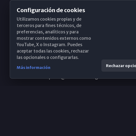
Configuración de cookies
Utilizamos cookies propias y de
Obispado de Málaga
terceros para fines técnicos, de
preferencias, analíticos y para
mostrar contenidos externos como
YouTube, X o Instagram. Puedes
Santa María, 18-20. 29015 Málaga
aceptar todas las cookies, rechazar
las opcionales o configurarlas.
(+34) 952 224 386
Rechazar opci
Más información
obispado@diocesismalaga.es