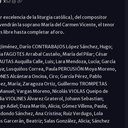
X
 excelencia de la liturgia católica), del compositor
endrán la soprano María del Carmen Vicente, el tenor
 es libre hasta completar aforo.
o Jiménez, Darío CONTRABAJOS López Sánchez, Hugo;
a FAGOTES Arrabal Castaño, María del Pilar; César
UTAS Auquilla Calle, Luis; Lara Mendoza, Lucía; García
ya; Lusquiños Correa, Paula PERCUSIÓN Moya Moreno,
ES Alcántara Oncina, Ciro; García Pérez, Pablo
ez, María; Zaragoza Ortiz, Guillermo TROMPETAS
é Manuel; Vargas Moreno, Nicolás VIOLAS Queipo de
lia VIOLINES Álvarez Graterol, Johann Sebastian;
e Adiel; Daza Martín, Alicia; Gómez Villena, Paula;
ondo Sánchez, Ana Cristina; Ruiz Verdugo, Lola
arcerán, Beatriz; Salas González, Alicia; Sánchez