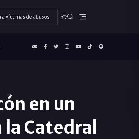
 a víctimas de abusos
a
cón en un
 la Catedral