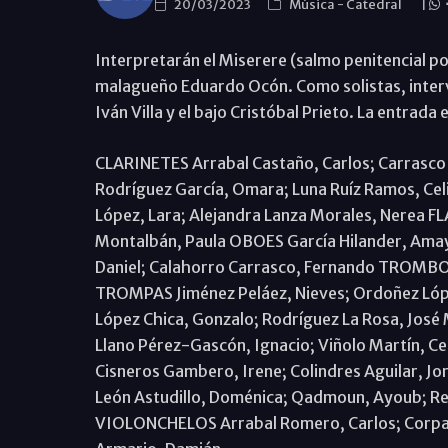
20/03/2023
Música
-
Catedral
|
Interpretarán el Miserere (salmo penitencial por
malagueño Eduardo Ocón. Como solistas, interv
Iván Villa y el bajo Cristóbal Prieto. La entrada
CLARINETES Arrabal Castaño, Carlos; Carrasc
Rodríguez García, Omara; Luna Ruíz Ramos, Celi
López, Lara; Alejandra Lanza Morales, Nerea FLA
Montalbán, Paula OBOES García Hilander, Ama
Daniel; Calahorro Carrasco, Fernando TROMBON
TROMPAS Jiménez Peláez, Nieves; Ordoñez Lóp
López Chica, Gonzalo; Rodríguez La Rosa, Jos
Llano Pérez-Gascón, Ignacio; Viñolo Martín, Ce
Cisneros Gambero, Irene; Colindres Aguilar, Jorg
León Astudillo, Doménica; Qadmoun, Ayoub; Red
VIOLONCHELOS Arrabal Romero, Carlos; Corpas G