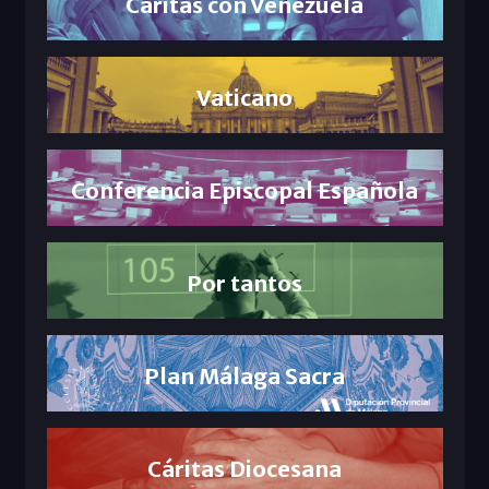
Cáritas con Venezuela
Vaticano
Conferencia Episcopal Española
Por tantos
Plan Málaga Sacra
Cáritas Diocesana