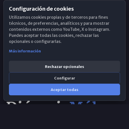
Configuración de cookies
Horarios de Misa
Utilizamos cookies propias y de terceros para fines
Hemeroteca
técnicos, de preferencias, analíticos y para mostrar
contenidos externos como YouTube, X o Instagram.
WhatsApp
Puedes aceptar todas las cookies, rechazar las
opcionales o configurarlas.
Más información
Rechazar opcionales
Configurar
Aceptar todas
Consulta IA
×
© 2026 Obispado de Málaga
Selecciona el área y realiza tu consulta