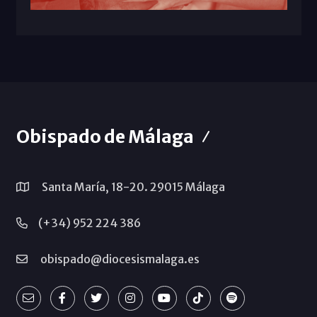
Obispado de Málaga
Santa María, 18-20. 29015 Málaga
(+34) 952 224 386
obispado@diocesismalaga.es