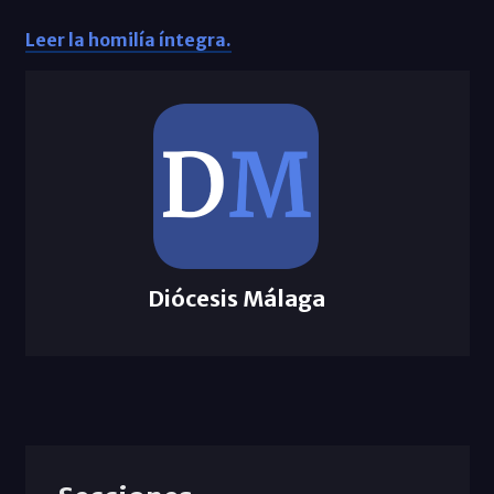
Leer la homilía íntegra.
Diócesis Málaga