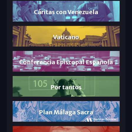
Cáritas con Venezuela
Vaticano
Conferencia Episcopal Española
Por tantos
Plan Málaga Sacra