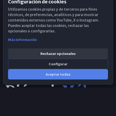
Configuración de cookies
Horarios de Misa
Utilizamos cookies propias y de terceros para fines
Hemeroteca
técnicos, de preferencias, analíticos y para mostrar
contenidos externos como YouTube, X o Instagram.
WhatsApp
Puedes aceptar todas las cookies, rechazar las
opcionales o configurarlas.
Más información
Rechazar opcionales
Configurar
Aceptar todas
Consulta IA
×
© 2026 Obispado de Málaga
Selecciona el área y realiza tu consulta