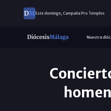
Este domingo, Campaña Pro Templos
Nuestra dióc
Conciert
homena