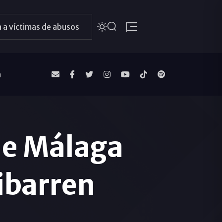
 a víctimas de abusos
a
de Málaga
ibarren