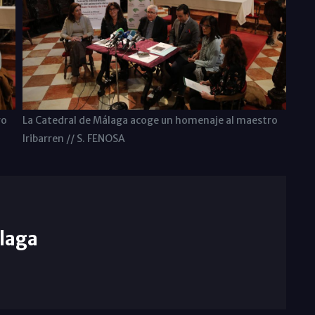
ro
La Catedral de Málaga acoge un homenaje al maestro
Iribarren // S. FENOSA
laga