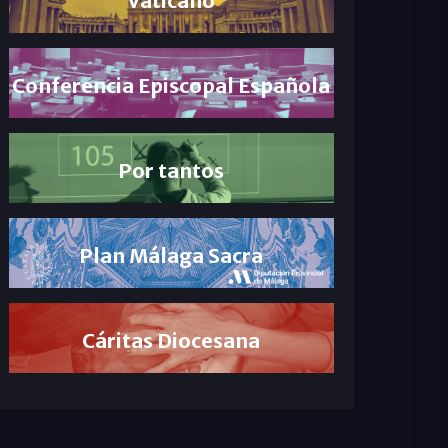
Conferencia Episcopal Española
Por tantos
Plan Málaga Sacra
Cáritas Diocesana