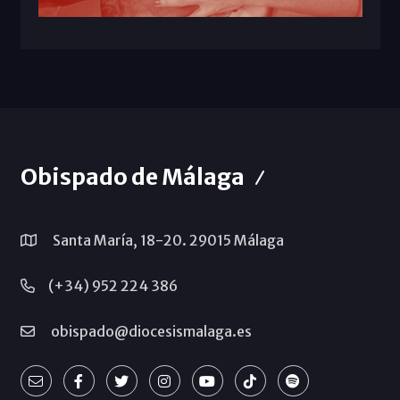
Obispado de Málaga
Santa María, 18-20. 29015 Málaga
(+34) 952 224 386
obispado@diocesismalaga.es