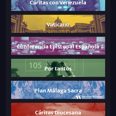
Cáritas con Venezuela
Vaticano
Conferencia Episcopal Española
Por tantos
Plan Málaga Sacra
Cáritas Diocesana