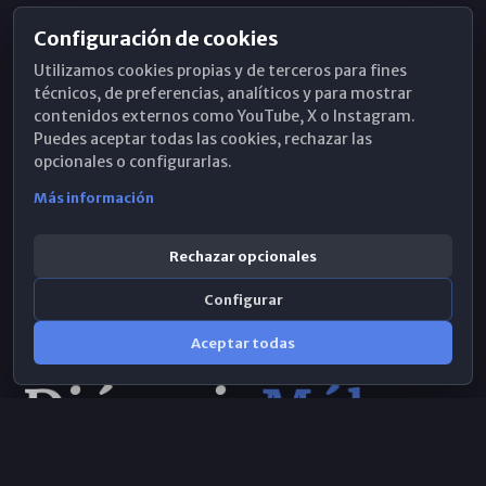
Configuración de cookies
Horarios de Misa
Utilizamos cookies propias y de terceros para fines
Hemeroteca
técnicos, de preferencias, analíticos y para mostrar
contenidos externos como YouTube, X o Instagram.
WhatsApp
Puedes aceptar todas las cookies, rechazar las
opcionales o configurarlas.
Más información
Rechazar opcionales
Configurar
Aceptar todas
Consulta IA
×
© 2026 Obispado de Málaga
Selecciona el área y realiza tu consulta