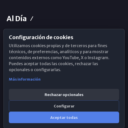
Al Día
Configuración de cookies
Horarios de Misa
Utilizamos cookies propias y de terceros para fines
Hemeroteca
técnicos, de preferencias, analíticos y para mostrar
contenidos externos como YouTube, X o Instagram.
WhatsApp
Puedes aceptar todas las cookies, rechazar las
opcionales o configurarlas.
Más información
Rechazar opcionales
Configurar
Aceptar todas