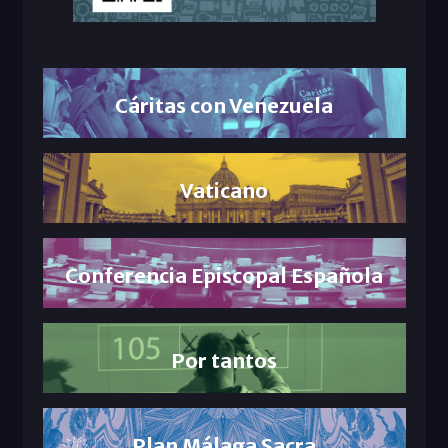
Cáritas con Venezuela
Vaticano
Conferencia Episcopal Española
Por tantos
Plan Málaga Sacra