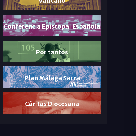
Vaticano
Conferencia Episcopal Española
Por tantos
Plan Málaga Sacra
Cáritas Diocesana