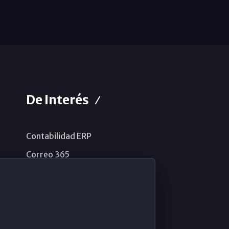
De Interés
Contabilidad ERP
Correo 365
Sistema de información
Aviso legal
Política de privacidad
Política de cookies