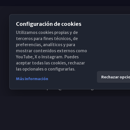
Configuración de cookies
Utilizamos cookies propias y de
Obispado de Málaga
terceros para fines técnicos, de
preferencias, analíticos y para
mostrar contenidos externos como
YouTube, X o Instagram. Puedes
Santa María, 18-20. 29015 Málaga
aceptar todas las cookies, rechazar
las opcionales o configurarlas.
(+34) 952 224 386
Rechazar opci
Más información
obispado@diocesismalaga.es