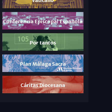
Conferencia Episcopal Española
Por tantos
Plan Málaga Sacra
Cáritas Diocesana