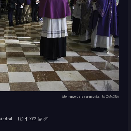
Momento de la ceremonia.
M. ZAMORA
tedral
|
X