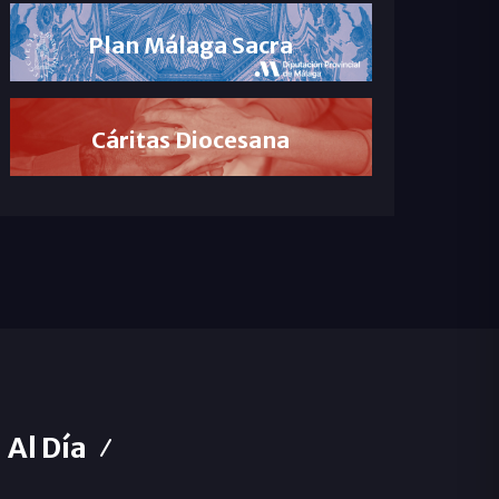
Plan Málaga Sacra
Cáritas Diocesana
Al Día