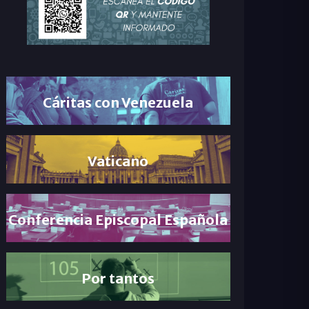
Cáritas con Venezuela
Vaticano
Conferencia Episcopal Española
Por tantos