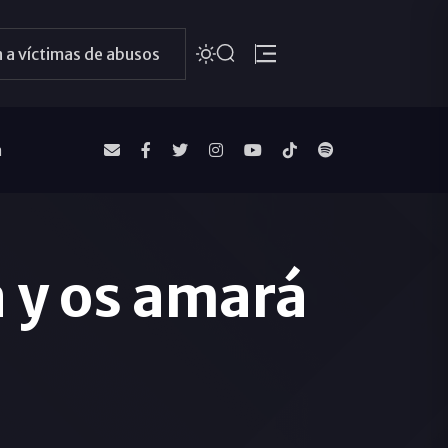
 a víctimas de abusos
a
 y os amará