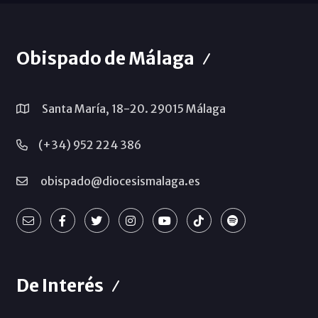
Obispado de Málaga
Santa María, 18-20. 29015 Málaga
(+34) 952 224 386
obispado@diocesismalaga.es
De Interés