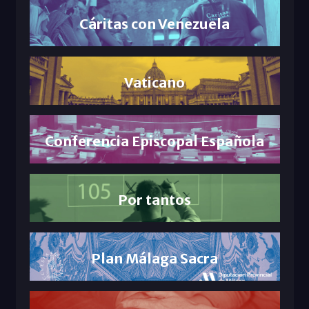
Cáritas con Venezuela
Vaticano
Conferencia Episcopal Española
Por tantos
Plan Málaga Sacra