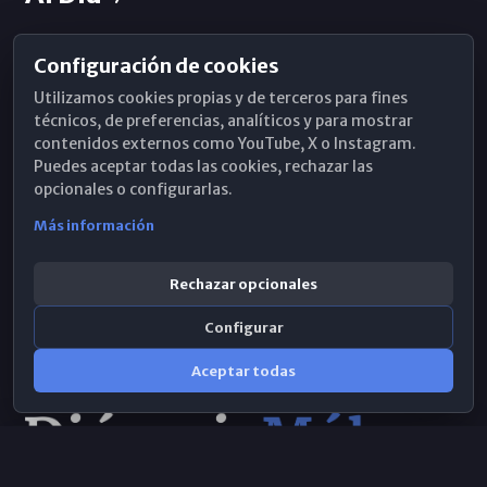
Configuración de cookies
Horarios de Misa
Utilizamos cookies propias y de terceros para fines
Hemeroteca
técnicos, de preferencias, analíticos y para mostrar
contenidos externos como YouTube, X o Instagram.
WhatsApp
Puedes aceptar todas las cookies, rechazar las
opcionales o configurarlas.
Más información
Rechazar opcionales
Configurar
Aceptar todas
Consulta IA
×