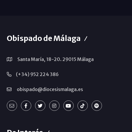
Obispado de Málaga
Santa María, 18-20. 29015 Málaga
(+34) 952 224 386
obispado@diocesismalaga.es