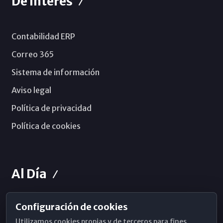
De Interés
Contabilidad ERP
Correo 365
Sistema de información
Aviso legal
Política de privacidad
Política de cookies
Al Día
Configuración de cookies
Horarios de Misa
Utilizamos cookies propias y de terceros para fines