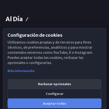
Al Día
Configuración de cookies
Horarios de Misa
Utilizamos cookies propias y de terceros para fines
Hemeroteca
técnicos, de preferencias, analíticos y para mostrar
contenidos externos como YouTube, X o Instagram.
WhatsApp
Puedes aceptar todas las cookies, rechazar las
opcionales o configurarlas.
Más información
Rechazar opcionales
Configurar
Aceptar todas