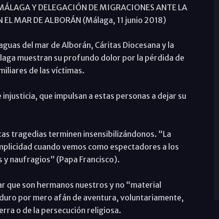
MÁLAGA Y DELEGACIÓN DE MIGRACIONES ANTE LA
L MAR DE ALBORÁN (Málaga, 11 junio 2018)
 aguas del mar de Alborán, Cáritas Diocesana y la
laga muestran su profundo dolor por la pérdida de
iliares de las víctimas.
injusticia, que impulsan a estas personas a dejar su
tas tragedias terminen insensibilizándonos. “La
 complicidad cuando vemos como espectadores a los
 y naufragios” (Papa Francisco).
ar que son hermanos nuestros y no “material
 y duro por mero afán de aventura, voluntariamente,
rra o de la persecución religiosa.