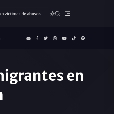
 a víctimas de abusos
a
migrantes en
n