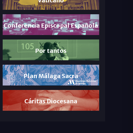
Conferencia Episcopal Española
Por tantos
Plan Málaga Sacra
Cáritas Diocesana