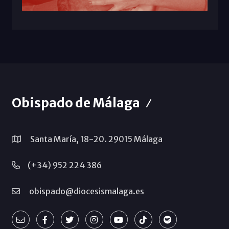
Obispado de Málaga
Santa María, 18-20. 29015 Málaga
(+34) 952 224 386
obispado@diocesismalaga.es