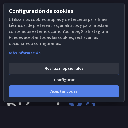
Configuración de cookies
Horarios de Misa
Utilizamos cookies propias y de terceros para fines
Hemeroteca
técnicos, de preferencias, analíticos y para mostrar
contenidos externos como YouTube, X o Instagram.
WhatsApp
Puedes aceptar todas las cookies, rechazar las
opcionales o configurarlas.
Más información
Rechazar opcionales
Configurar
Aceptar todas
Consulta IA
×
© 2026 Obispado de Málaga
Selecciona el área y realiza tu consulta