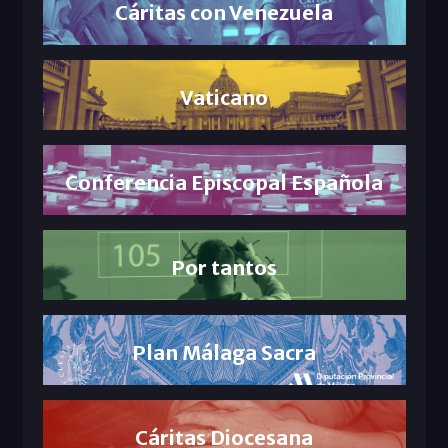
Cáritas con Venezuela
Vaticano
Conferencia Episcopal Española
Por tantos
Plan Málaga Sacra
Cáritas Diocesana