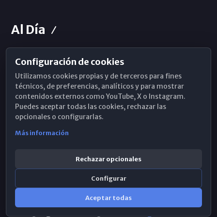
Al Día
Configuración de cookies
Horarios de Misa
Utilizamos cookies propias y de terceros para fines
Hemeroteca
técnicos, de preferencias, analíticos y para mostrar
contenidos externos como YouTube, X o Instagram.
WhatsApp
Puedes aceptar todas las cookies, rechazar las
opcionales o configurarlas.
Más información
Rechazar opcionales
Configurar
Aceptar todas