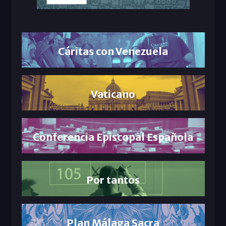
Cáritas con Venezuela
Vaticano
Conferencia Episcopal Española
Por tantos
Plan Málaga Sacra