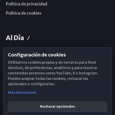
Política de privacidad
Política de cookies
Al Día
Configuración de cookies
Horarios de Misa
Utilizamos cookies propias y de terceros para fines
Hemeroteca
técnicos, de preferencias, analíticos y para mostrar
contenidos externos como YouTube, X o Instagram.
WhatsApp
Puedes aceptar todas las cookies, rechazar las
opcionales o configurarlas.
Más información
Rechazar opcionales