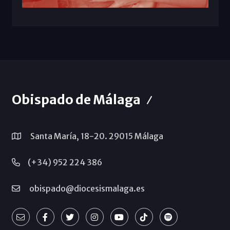
Obispado de Málaga
Santa María, 18-20. 29015 Málaga
(+34) 952 224 386
obispado@diocesismalaga.es