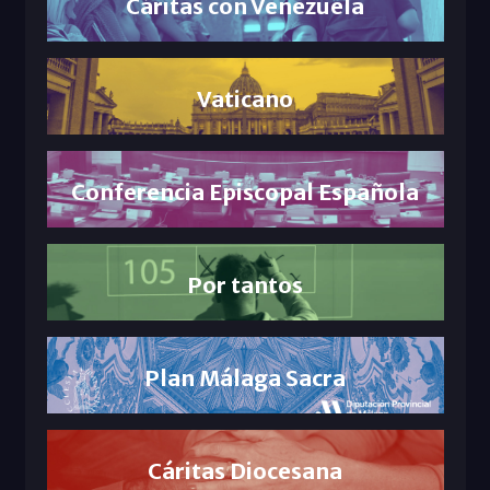
Cáritas con Venezuela
Vaticano
Conferencia Episcopal Española
Por tantos
Plan Málaga Sacra
Cáritas Diocesana