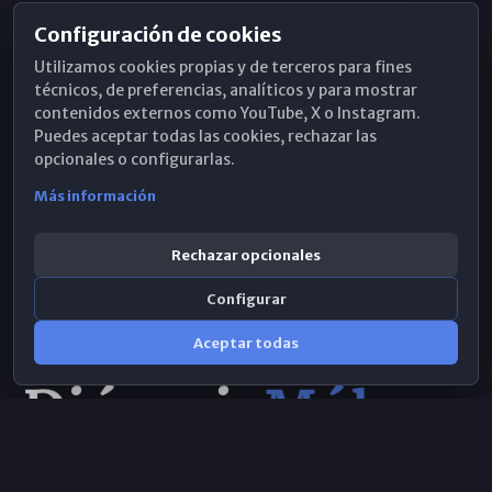
Configuración de cookies
Horarios de Misa
Utilizamos cookies propias y de terceros para fines
Hemeroteca
técnicos, de preferencias, analíticos y para mostrar
contenidos externos como YouTube, X o Instagram.
WhatsApp
Puedes aceptar todas las cookies, rechazar las
opcionales o configurarlas.
Más información
Rechazar opcionales
Configurar
Aceptar todas
Consulta IA
×
© 2026 Obispado de Málaga
Selecciona el área y realiza tu consulta