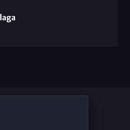
laga
De Interés