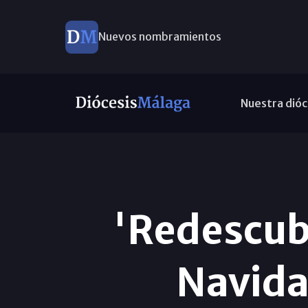
Nuevos nombramientos
Nuestra dióc
'Redescubr
Navida