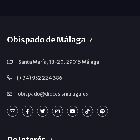
Obispado de Málaga
Santa María, 18-20. 29015 Málaga
(+34) 952 224 386
obispado@diocesismalaga.es
De Interés