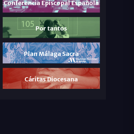
Conferencia Episcopal Española
Por tantos
Plan Málaga Sacra
Cáritas Diocesana