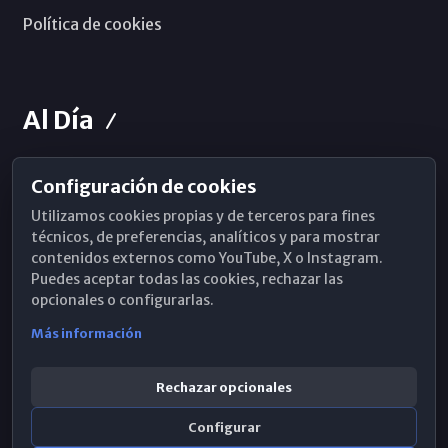
Política de cookies
Al Día
Configuración de cookies
Horarios de Misa
Utilizamos cookies propias y de terceros para fines
Hemeroteca
técnicos, de preferencias, analíticos y para mostrar
contenidos externos como YouTube, X o Instagram.
WhatsApp
Puedes aceptar todas las cookies, rechazar las
opcionales o configurarlas.
Más información
Rechazar opcionales
Configurar