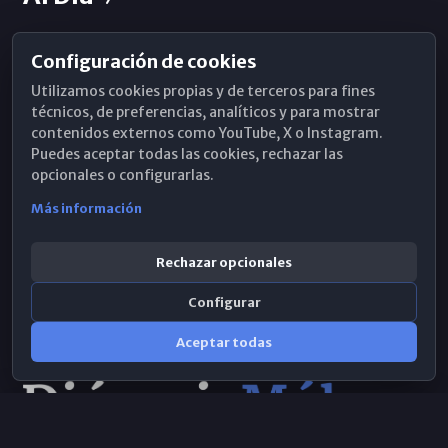
Configuración de cookies
Horarios de Misa
Utilizamos cookies propias y de terceros para fines
Hemeroteca
técnicos, de preferencias, analíticos y para mostrar
contenidos externos como YouTube, X o Instagram.
WhatsApp
Puedes aceptar todas las cookies, rechazar las
opcionales o configurarlas.
Más información
Rechazar opcionales
Configurar
Aceptar todas
Consulta IA
×