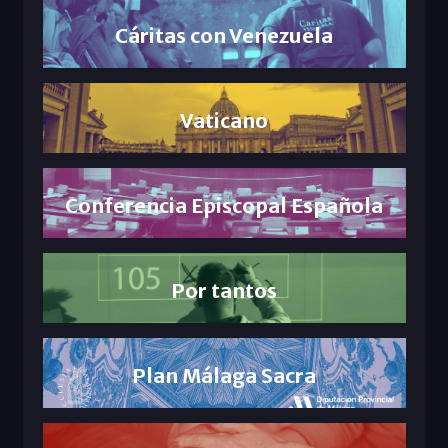
Cáritas con Venezuela
Vaticano
Conferencia Episcopal Española
Por tantos
Plan Málaga Sacra