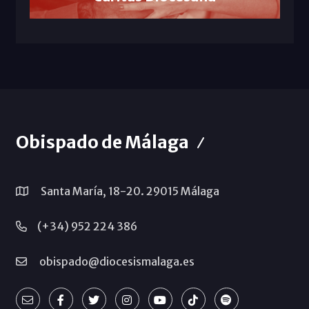
Obispado de Málaga
Santa María, 18-20. 29015 Málaga
(+34) 952 224 386
obispado@diocesismalaga.es