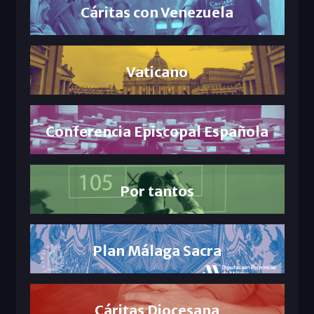
Cáritas con Venezuela
Vaticano
Conferencia Episcopal Española
Por tantos
Plan Málaga Sacra
Cáritas Diocesana