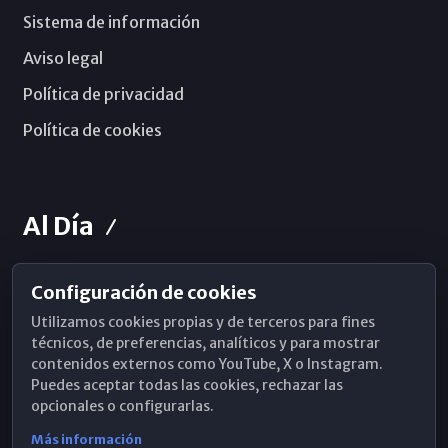
Sistema de información
Aviso legal
Política de privacidad
Política de cookies
Al Día
Configuración de cookies
Horarios de Misa
Utilizamos cookies propias y de terceros para fines
Hemeroteca
técnicos, de preferencias, analíticos y para mostrar
contenidos externos como YouTube, X o Instagram.
WhatsApp
Puedes aceptar todas las cookies, rechazar las
opcionales o configurarlas.
Más información