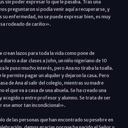
tus sin poder expresar lo que le pasaba. Tras una
nos preguntaron si podía venir aquí a recuperarse, y
s su enfermedad, no se puede expresar bien, es muy
asa rodeado de cariño».
e crean lazos para toda la vida como pone de
 diario a dar clases a John, un niño nigeriano de 10
ca le puso mucho interés, pero Ana no tiraba la toalla.
le permite pagar un alquiler y dejaron la casa. Pero
asa de Ana al salir del colegio, mientras su madre
mo el que va a casa de una abuela. Se ha creado una
 y acogido o entre profesor y alumno. Se trata de ser
er ese amor tan incondicional».
plo de las personas que han encontrado su pesebre en
elebración, damos gracias porque ha nacido el Señor y