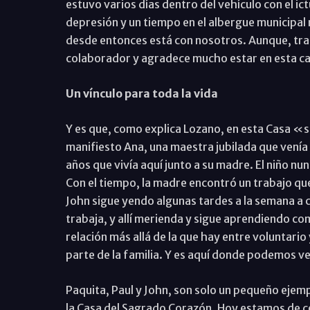
estuvo varios días dentro del vehículo con el ic
depresión y un tiempo en el albergue municipal 
desde entonces está con nosotros. Aunque, tra
colaborador y agradece mucho estar en esta c
Un vínculo para toda la vida
Y es que, como explica Lozano, en esta Casa «s
manifiesto Ana, una maestra jubilada que venía a
años que vivía aquí junto a su madre. El niño nun
Con el tiempo, la madre encontró un trabajo que 
John sigue yendo algunas tardes a la semana a c
trabaja, y allí merienda y sigue aprendiendo co
relación más allá de la que hay entre voluntario
parte de la familia. Y es aquí donde podemos v
Paquita, Paul y John, son solo un pequeño ejem
la Casa del Sagrado Corazón. Hoy estamos de c