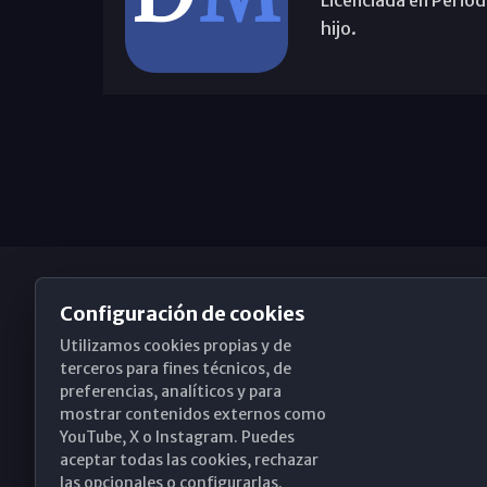
Licenciada en Period
hijo.
Configuración de cookies
Utilizamos cookies propias y de
Obispado de Málaga
terceros para fines técnicos, de
preferencias, analíticos y para
mostrar contenidos externos como
YouTube, X o Instagram. Puedes
Santa María, 18-20. 29015 Málaga
aceptar todas las cookies, rechazar
las opcionales o configurarlas.