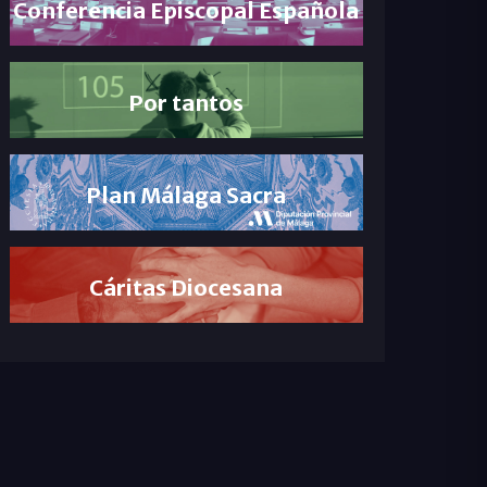
Conferencia Episcopal Española
Por tantos
Plan Málaga Sacra
Cáritas Diocesana