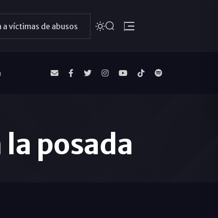
 a víctimas de abusos
a
n la posada