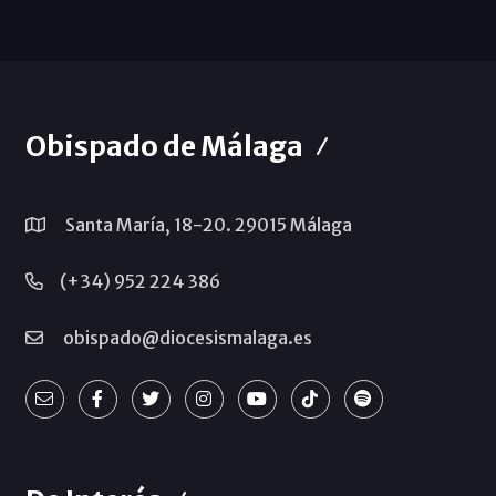
Obispado de Málaga
Santa María, 18-20. 29015 Málaga
(+34) 952 224 386
obispado@diocesismalaga.es