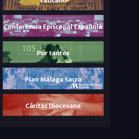
Conferencia Episcopal Española
Por tantos
Plan Málaga Sacra
Cáritas Diocesana