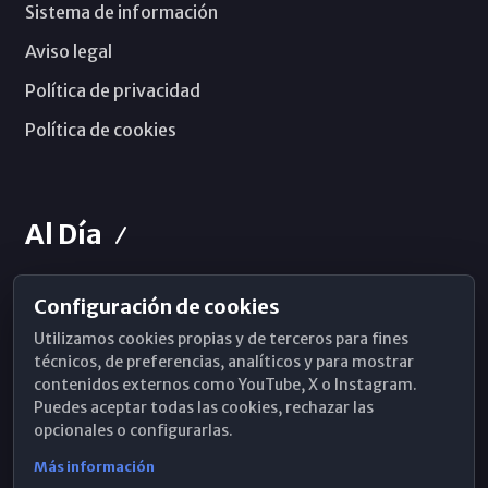
Sistema de información
Aviso legal
Política de privacidad
Política de cookies
Al Día
Configuración de cookies
Horarios de Misa
Utilizamos cookies propias y de terceros para fines
Hemeroteca
técnicos, de preferencias, analíticos y para mostrar
contenidos externos como YouTube, X o Instagram.
WhatsApp
Puedes aceptar todas las cookies, rechazar las
opcionales o configurarlas.
Más información