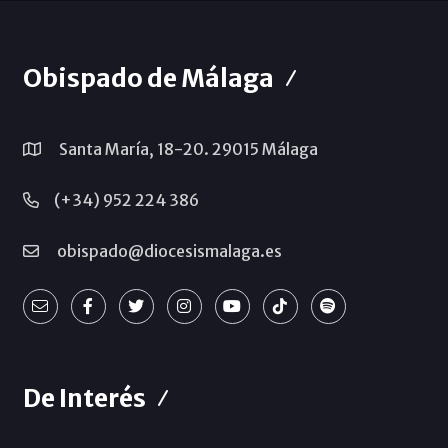
Obispado de Málaga
Santa María, 18-20. 29015 Málaga
(+34) 952 224 386
obispado@diocesismalaga.es
De Interés