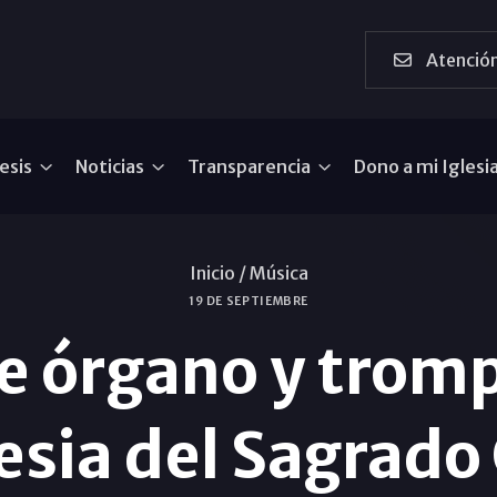
Atención
esis
Noticias
Transparencia
Dono a mi Iglesi
Inicio /
Música
19 DE SEPTIEMBRE
e órgano y trom
lesia del Sagrad