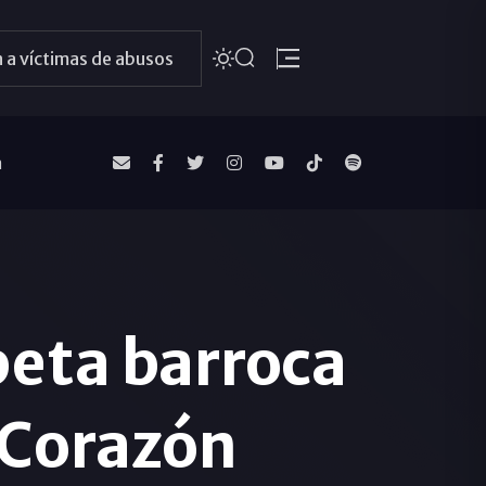
 a víctimas de abusos
a
peta barroca
o Corazón