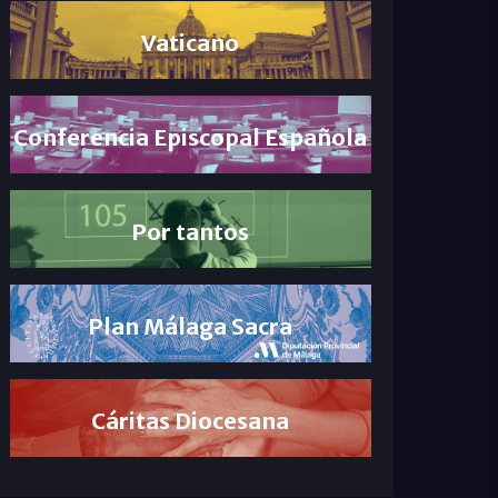
Vaticano
Conferencia Episcopal Española
Por tantos
Plan Málaga Sacra
Cáritas Diocesana