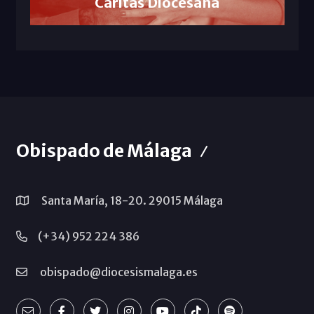
Cáritas Diocesana
Obispado de Málaga
Santa María, 18-20. 29015 Málaga
(+34) 952 224 386
obispado@diocesismalaga.es