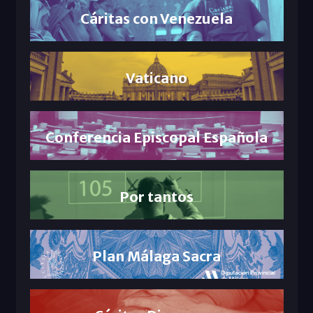
Cáritas con Venezuela
Vaticano
Conferencia Episcopal Española
Por tantos
Plan Málaga Sacra