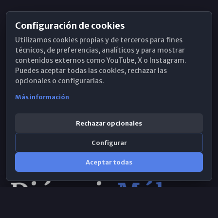
Configuración de cookies
Horarios de Misa
Utilizamos cookies propias y de terceros para fines
Hemeroteca
técnicos, de preferencias, analíticos y para mostrar
contenidos externos como YouTube, X o Instagram.
WhatsApp
Puedes aceptar todas las cookies, rechazar las
opcionales o configurarlas.
Más información
Rechazar opcionales
Configurar
Aceptar todas
Consulta IA
×