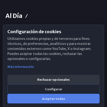
Al Día
Configuración de cookies
Horarios de Misa
Utilizamos cookies propias y de terceros para fines
Hemeroteca
técnicos, de preferencias, analíticos y para mostrar
contenidos externos como YouTube, X o Instagram.
WhatsApp
Puedes aceptar todas las cookies, rechazar las
opcionales o configurarlas.
Más información
Rechazar opcionales
Configurar
Aceptar todas