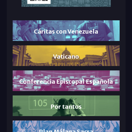
Cáritas con Venezuela
Vaticano
Conferencia Episcopal Española
Por tantos
Plan Málaga Sacra