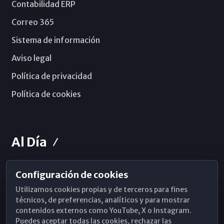
Contabilidad ERP
Correo 365
Sistema de información
Aviso legal
Política de privacidad
Política de cookies
Al Día
Configuración de cookies
Horarios de Misa
Utilizamos cookies propias y de terceros para fines
Hemeroteca
técnicos, de preferencias, analíticos y para mostrar
contenidos externos como YouTube, X o Instagram.
WhatsApp
Puedes aceptar todas las cookies, rechazar las