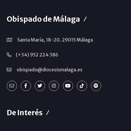
Obispado de Málaga
Santa María, 18-20. 29015 Málaga
(+34) 952 224 386
obispado@diocesismalaga.es
De Interés