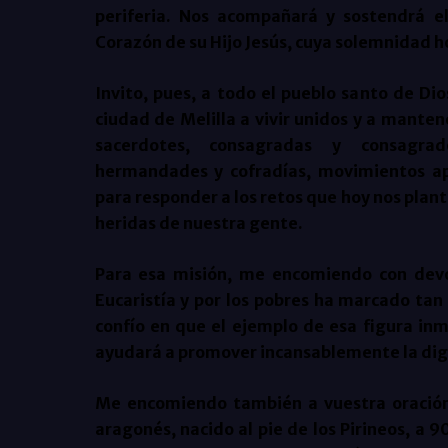
periferia. Nos acompañará y sostendrá e
Corazón de su Hijo Jesús, cuya solemnidad 
Invito, pues, a todo el pueblo santo de Di
ciudad de Melilla a vivir unidos y a mante
sacerdotes, consagradas y consagrado
hermandades y cofradías, movimientos apo
para responder a los retos que hoy nos plant
heridas de nuestra gente.
Para esa misión, me encomiendo con devo
Eucaristía y por los pobres ha marcado tan
confío en que el ejemplo de esa figura in
ayudará a promover incansablemente la dig
Me encomiendo también a vuestra oración 
aragonés, nacido al pie de los Pirineos, a 