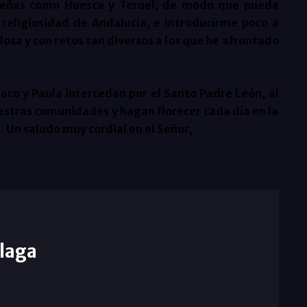
pequeñas como Huesca y Teruel; de modo que pueda
a religiosidad de Andalucía, e introducirme poco a
osa y con retos tan diversos a los que he afrontado
riaco y Paula intercedan por el Santo Padre León, al
estras comunidades y hagan florecer cada día en la
. Un saludo muy cordial en el Señor,
laga