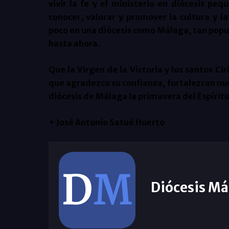
vivir la fe y el ministerio en diócesis 
conocer, valorar y promover la cultura y l
poco en una diócesis como Málaga, tan popul
hasta ahora.
Que la Virgen de la Victoria y los santos Ci
que agradezco su confianza, fortalezcan nu
diócesis de Málaga la primavera del Espíritu
+ José Antonio Satué Huerto
Diócesis Má