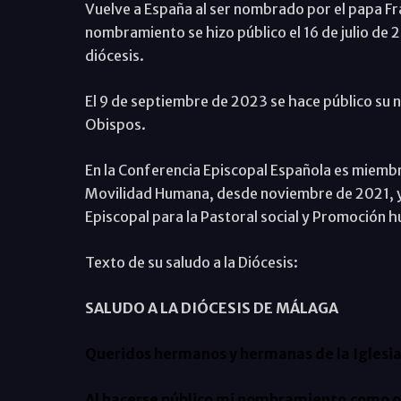
Vuelve a España al ser nombrado por el papa Fra
nombramiento se hizo público el 16 de julio de 
diócesis.
El 9 de septiembre de 2023 se hace público su
Obispos.
En la Conferencia Episcopal Española es miembr
Movilidad Humana, desde noviembre de 2021, y
Episcopal para la Pastoral social y Promoción 
Texto de su saludo a la Diócesis:
SALUDO A LA DIÓCESIS DE MÁLAGA
Queridos hermanos y hermanas de la Iglesi
Al hacerse público mi nombramiento como obi