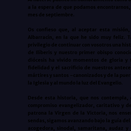
a la espera de que podamos encontrarnos, 
mes de septiembre.
Os confieso que, al aceptar esta misión,
Albarracín, en la que he sido muy feliz. T
privilegio de continuar con vosotros una histo
de Ilíberis y nuestro primer obispo conocid
diócesis ha vivido momentos de gloria y 
fidelidad y el sacrificio de nuestros antec
mártires y santos –canonizados y de la pue
la Iglesia y al mundo la luz del Evangelio.
Desde esta historia, que nos contempla, 
compromiso evangelizador, caritativo y 
patrona la Virgen de la Victoria, nos ens
sendas, sigamos avanzando bajo la guía del E
acogedora, sinodal, samaritana, audaz y 