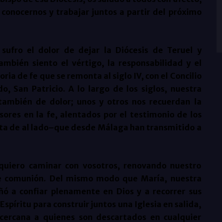
conocernos y trabajar juntos a partir del próximo
 sufro el dolor de dejar la Diócesis de Teruel y
ambién siento el vértigo, la responsabilidad y el
ria de fe que se remonta al siglo IV, con el Concilio
o, San Patricio. A lo largo de los siglos, nuestra
también de dolor; unos y otros nos recuerdan la
esores en la fe, alentados por el testimonio de los
rta de al lado–que desde Málaga han transmitido a
quiero caminar con vosotros, renovando nuestro
de comunión. Del mismo modo que María, nuestra
eñó a confiar plenamente en Dios y a recorrer sus
spíritu para construir juntos una Iglesia en salida,
cercana a quienes son descartados en cualquier