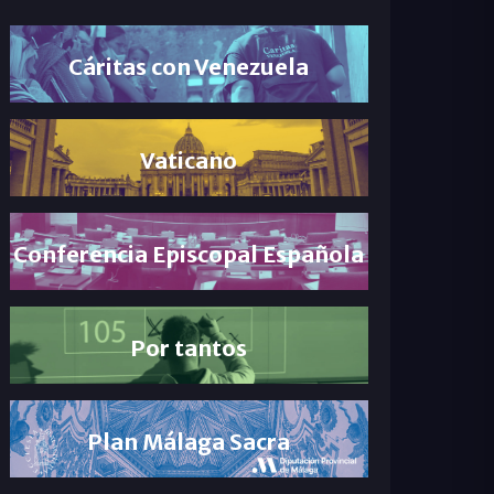
Cáritas con Venezuela
Vaticano
Conferencia Episcopal Española
Por tantos
Plan Málaga Sacra