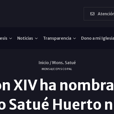
Atención
esis
Noticias
Transparencia
Dono a mi Iglesi
Inicio /
Mons. Satué
MENSAJE EPISCOPAL
ón XIV ha nombr
o Satué Huerto 