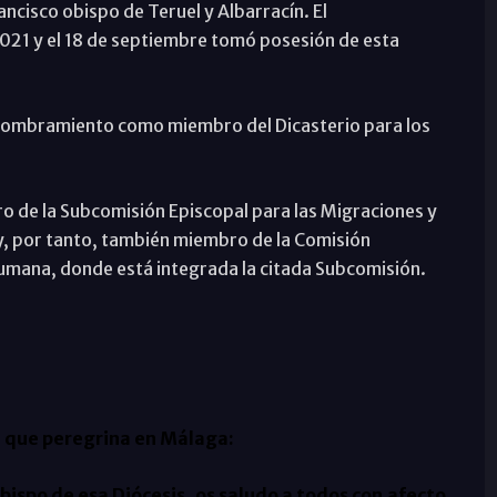
ncisco obispo de Teruel y Albarracín. El
2021 y el 18 de septiembre tomó posesión de esta
 nombramiento como miembro del Dicasterio para los
o de la Subcomisión Episcopal para las Migraciones y
, por tanto, también miembro de la Comisión
humana, donde está integrada la citada Subcomisión.
a que peregrina en Málaga:
spo de esa Diócesis, os saludo a todos con afecto,