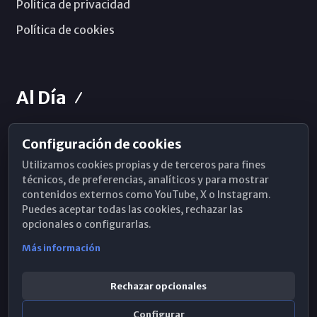
Política de privacidad
Política de cookies
Al Día
Configuración de cookies
Horarios de Misa
Utilizamos cookies propias y de terceros para fines
Hemeroteca
técnicos, de preferencias, analíticos y para mostrar
contenidos externos como YouTube, X o Instagram.
WhatsApp
Puedes aceptar todas las cookies, rechazar las
opcionales o configurarlas.
Más información
Rechazar opcionales
Configurar