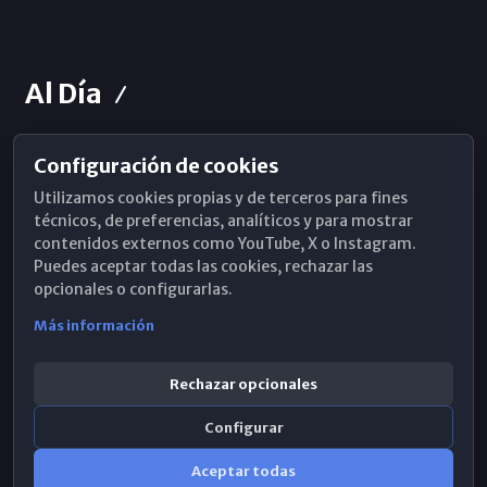
Al Día
Configuración de cookies
Horarios de Misa
Utilizamos cookies propias y de terceros para fines
Hemeroteca
técnicos, de preferencias, analíticos y para mostrar
contenidos externos como YouTube, X o Instagram.
WhatsApp
Puedes aceptar todas las cookies, rechazar las
opcionales o configurarlas.
Más información
Rechazar opcionales
Configurar
Aceptar todas